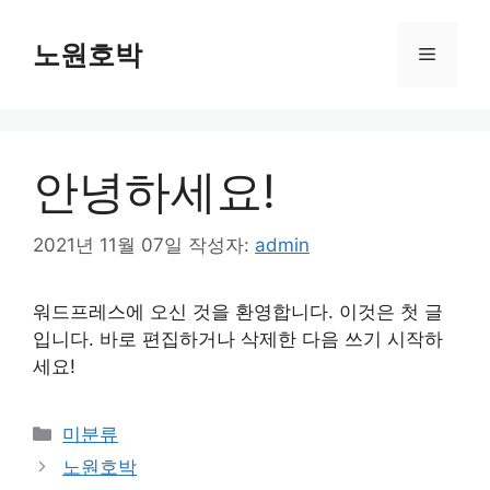
컨
텐
노원호박
메
츠
로
뉴
건
너
안녕하세요!
뛰
기
2021년 11월 07일
작성자:
admin
워드프레스에 오신 것을 환영합니다. 이것은 첫 글
입니다. 바로 편집하거나 삭제한 다음 쓰기 시작하
세요!
카
미분류
테
노원호박
고